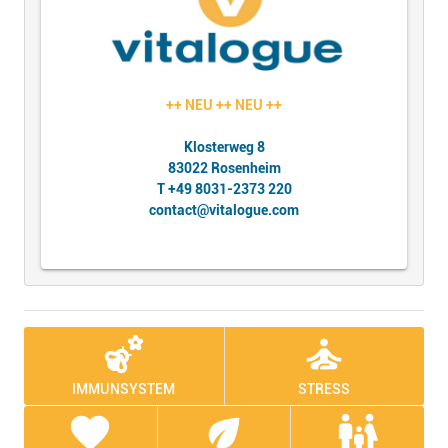
++ NEU ++ NEU ++
Klosterweg 8
83022 Rosenheim
T +49 8031-2373 220
contact@vitalogue.com
emoji_nature
self_improvement
IMMUNSYSTEM
STRESS
favorite
eco
family_restroom