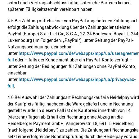
sofort nach Vertragsabschluss fällig, sofern die Parteien keinen
späteren Fälligkeitstermin vereinbart haben.
4.5 Bei Zahlung mittels einer von PayPal angebotenen Zahlungsart
erfolgt die Zahlungsabwicklung über den Zahlungsdienstleister
PayPal (Europe) S.à r.l. et Cie, S.C.A., 22-24 Boulevard Royal, L-244
Luxembourg (im Folgenden: „PayPal“), unter Geltung der PayPal-
Nutzungsbedingungen, einsehbar
unter
https://www.paypal.com/de/webapps/mpp/ua/useragreemen
full
oder – falls der Kunde nicht über ein PayPal-Konto verfügt –
unter Geltung der Bedingungen für Zahlungen ohne PayPal-Konto,
einsehbar
unter
https://www.paypal.com/de/webapps/mpp/ua/privacywax-
full
.
4.6 Bei Auswahl der Zahlungsart Rechnungskauf via Heidelpay wird
der Kaufpreis fällig, nachdem die Ware geliefert und in Rechnung
gestellt wurde. In diesem Fall ist der Kaufpreis innerhalb von 14
(vierzehn) Tagen ab Erhalt der Rechnung ohne Abzug an die
Heidelberger Payment GmbH, Vangerowstr. 18, 69115 Heidelberg
(nachfolgend „Heidelpay“) zu zahlen. Die Zahlungsart Rechnungska
setzt eine erfolgreiche Bonitätsprüfung durch die Heidelpay voraus.