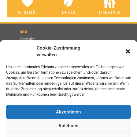
favorite
eco
family_restroom
VITALITÄT
DETOX
LIFESTYLE
Info
Kontakt
Partner
Cookie-Zustimmung
verwalten
Rechtliches
Impressum
Um dir ein optimales Erlebnis zu bieten, verwenden wir Technologien wie
AGBs
Cookies, um Geräteinformationen zu speichern und/oder darauf
zuzugreifen. Wenn du diesen Technologien zustimmst, können wir Daten wie
Datenschutz / Disclaimer
das Surfverhalten oder eindeutige IDs auf dieser Website verarbeiten. Wenn
Versand- und Zahlungsbedingungen
du deine Zustimmung nicht erteilst oder zurückziehst, können bestimmte
Merkmale und Funktionen beeinträchtigt werden.
Verbinden Sie sich mit uns!
Akzeptieren
Shop-Bewertungen
Ablehnen