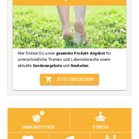
Hier findest Du unser
gesamtes Produkt-Angebot
für
unterschiedliche Themen und Lebensbereiche sowie
aktuelle
Sonderangebote
und
Neuheiten
.
shopping_cart
JETZT ENTDECKEN
emoji_nature
self_improvement
IMMUNSYSTEM
STRESS