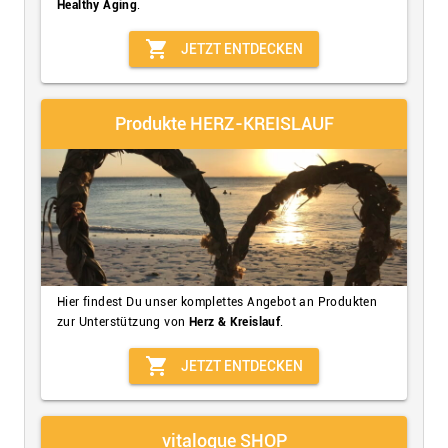
Healthy Aging
.
shopping_cart
JETZT ENTDECKEN
Produkte HERZ-KREISLAUF
Hier findest Du unser komplettes Angebot an Produkten
zur Unterstützung von
Herz & Kreislauf
.
shopping_cart
JETZT ENTDECKEN
vitalogue SHOP