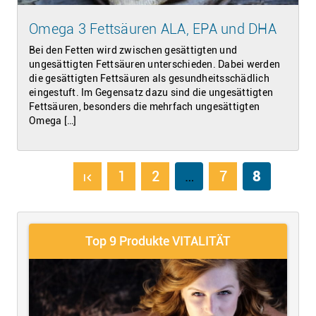
Omega 3 Fettsäuren ALA, EPA und DHA
Bei den Fetten wird zwischen gesättigten und
ungesättigten Fettsäuren unterschieden. Dabei werden
die gesättigten Fettsäuren als gesundheitsschädlich
eingestuft. Im Gegensatz dazu sind die ungesättigten
Fettsäuren, besonders die mehrfach ungesättigten
Omega […]
1
2
…
7
8
first_page
Top 9 Produkte VITALITÄT