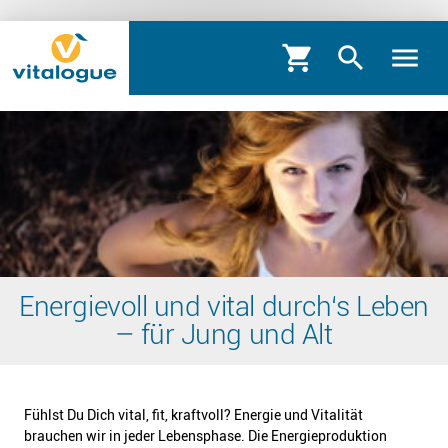
shopping_cart
search
menu
Energievoll und vital durch‘s Leben
– für Jung und Alt
Fühlst Du Dich vital, fit, kraftvoll? Energie und Vitalität
brauchen wir in jeder Lebensphase. Die Energieproduktion