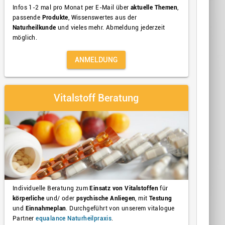
Infos 1-2 mal pro Monat per E-Mail über
aktuelle Themen
,
passende
Produkte
, Wissenswertes aus der
Naturheilkunde
und vieles mehr. Abmeldung jederzeit
möglich.
ANMELDUNG
Vitalstoff Beratung
Individuelle Beratung zum
Einsatz von Vitalstoffen
für
körperliche
und/ oder
psychische Anliegen
, mit
Testung
und
Einnahmeplan
. Durchgeführt von unserem vitalogue
Partner
equalance Naturheilpraxis
.