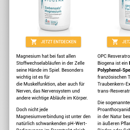
shopping_cart
shopping_cart
JETZT ENTDECKEN
JET
Magnesium hat bei fast allen
OPC Resveratro
Stoffwechselabläufen in der Zelle
Biogena ist ein
seine Hände im Spiel. Besonders
Polyphenol-Sp
wichtig ist es für
französischen 
die Muskelfunktion, aber auch für
Traubenkern-Ex
Nerven, das Nervensystem und
trans-Resveratr
andere wichtige Abläufe im Körper.
Die sogenannte
Doch nicht jede
Proanthocyani
Magnesiumverbindung ist unter den
in der Natur be
natürlich schwankenden pH-Wert-
in äußeren Pfla