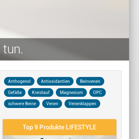
 tun.
Anthogenol
Antioxidantien
Beinvenen
Gefäße
Kreislauf
Magnesium
OPC
schwere Beine
Venen
Venenklappen
Top 9 Produkte LIFESTYLE