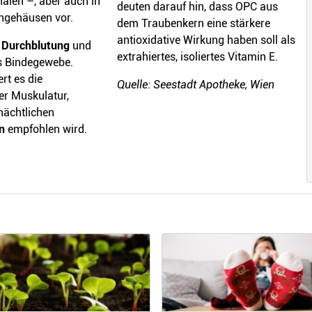
alen –, aber auch in
deuten darauf hin, dass OPC aus
ngehäusen vor.
dem Traubenkern eine stärkere
antioxidative Wirkung haben soll als
e Durchblutung
und
extrahiertes, isoliertes Vitamin E.
as Bindegewebe.
rt es die
Quelle: Seestadt Apotheke, Wien
er Muskulatur,
nächtlichen
en
empfohlen wird.