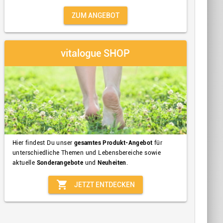
ZUM ANGEBOT
vitalogue SHOP
Hier findest Du unser
gesamtes Produkt-Angebot
für
unterschiedliche Themen und Lebensbereiche sowie
aktuelle
Sonderangebote
und
Neuheiten
.
shopping_cart
JETZT ENTDECKEN