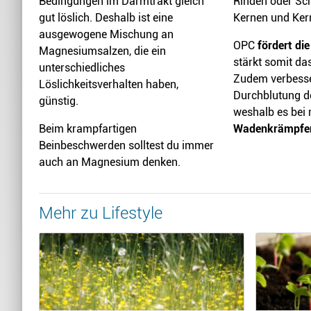
Bedingungen im Darmtrakt gleich
Rinden oder Sch
gut löslich. Deshalb ist eine
Kernen und Ker
ausgewogene Mischung an
OPC
fördert di
Magnesiumsalzen, die ein
stärkt somit d
unterschiedliches
Zudem verbesse
Löslichkeitsverhalten haben,
Durchblutung d
günstig.
weshalb es bei 
Beim krampfartigen
Wadenkrämpf
Beinbeschwerden solltest du immer
auch an Magnesium denken.
Mehr zu Lifestyle