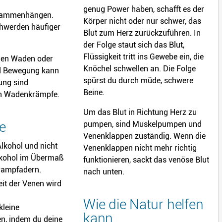
genug Power haben, schafft es der
ammenhängen.
Körper nicht oder nur schwer, das
schwerden häufiger
Blut zum Herz zurückzuführen. In
der Folge staut sich das Blut,
Flüssigkeit tritt ins Gewebe ein, die
den Waden oder
Knöchel schwellen an. Die Folge
und Bewegung kann
spürst du durch müde, schwere
ung sind
Beine.
an Wadenkrämpfe.
Um das Blut in Richtung Herz zu
e
pumpen, sind Muskelpumpen und
Venenklappen zuständig. Wenn die
Alkohol und nicht
Venenklappen nicht mehr richtig
lkohol im Übermaß
funktionieren, sackt das venöse Blut
Krampfadern.
nach unten.
it der Venen wird
Wie die Natur helfen
kleine
kann
n, indem du deine