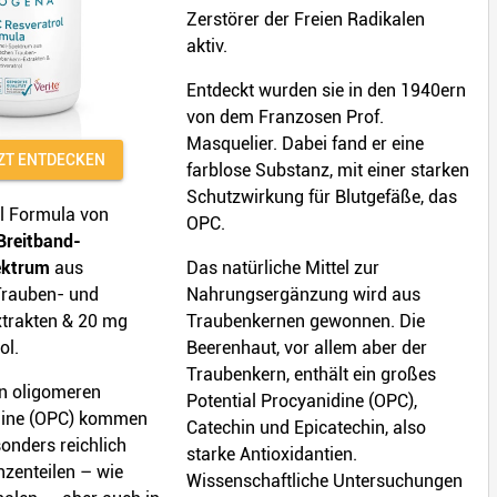
Zerstörer der Freien Radikalen
aktiv.
Entdeckt wurden sie in den 1940ern
von dem Franzosen Prof.
Masquelier. Dabei fand er eine
ZT ENTDECKEN
farblose Substanz, mit einer starken
Schutzwirkung für Blutgefäße, das
l Formula von
OPC.
Breitband-
ektrum
aus
Das natürliche Mittel zur
Trauben- und
Nahrungsergänzung wird aus
trakten & 20 mg
Traubenkernen gewonnen. Die
ol.
Beerenhaut, vor allem aber der
Traubenkern, enthält ein großes
n oligomeren
Potential Procyanidine (OPC),
dine (OPC) kommen
Catechin und Epicatechin, also
sonders reichlich
starke Antioxidantien.
nzenteilen – wie
Wissenschaftliche Untersuchungen