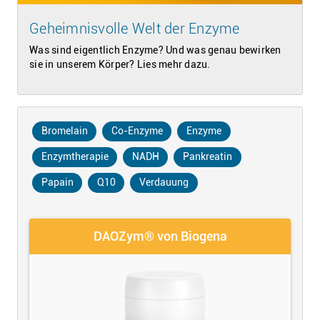
Geheimnisvolle Welt der Enzyme
Was sind eigentlich Enzyme? Und was genau bewirken
sie in unserem Körper? Lies mehr dazu.
Bromelain
Co-Enzyme
Enzyme
Enzymtherapie
NADH
Pankreatin
Papain
Q10
Verdauung
DAOZym® von Biogena