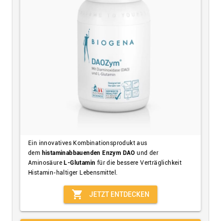
Ein innovatives Kombinationsprodukt aus
dem
histaminabbauenden Enzym DAO
und der
Aminosäure
L-Glutamin
für die bessere Verträglichkeit
Histamin-haltiger Lebensmittel.
shopping_cart
JETZT ENTDECKEN