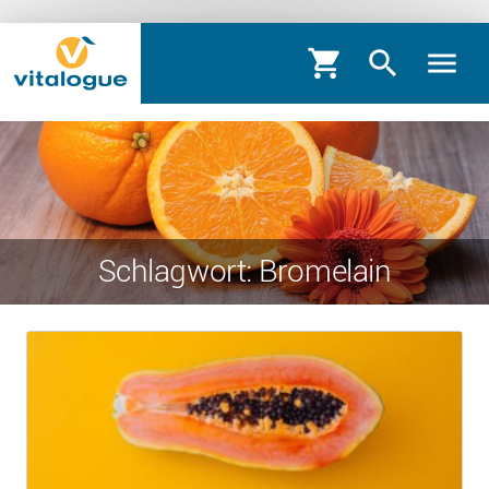
shopping_cart
search
menu
Schlagwort: Bromelain