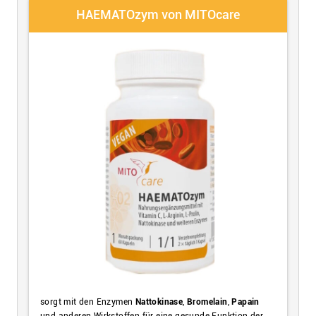
HAEMATOzym von MITOcare
sorgt mit den Enzymen
Nattokinase
,
Bromelain
,
Papain
und anderen Wirkstoffen für eine gesunde Funktion der