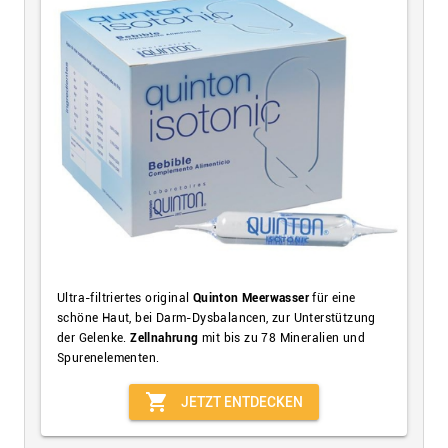
Ultra-filtriertes original
Quinton Meerwasser
für eine
schöne Haut, bei Darm-Dysbalancen, zur Unterstützung
der Gelenke.
Zellnahrung
mit bis zu 78 Mineralien und
Spurenelementen.
shopping_cart
JETZT ENTDECKEN