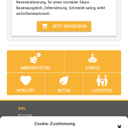
Remineralisierung, für einen normalen Säure-
Basenausgleich, Zellernährung. Schmeckt salzig, wirkt
antiinflammatorisch.
shopping_cart
JETZT ENTDECKEN
emoji_nature
self_improvement
IMMUNSYSTEM
STRESS
favorite
eco
family_restroom
VITALITÄT
DETOX
LIFESTYLE
Info
Kontakt
Partner
Cookie-Zustimmung