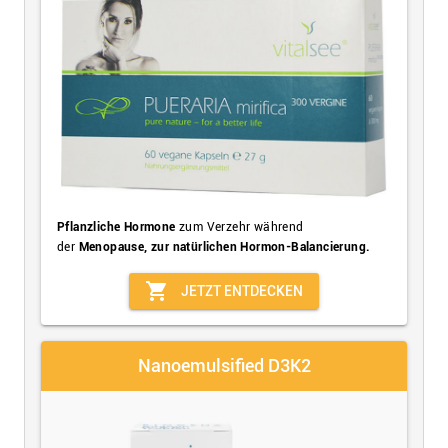
Pflanzliche Hormone
zum Verzehr während
der
Menopause, zur natürlichen Hormon-Balancierung.
shopping_cart
JETZT ENTDECKEN
Nanoemulsified D3K2