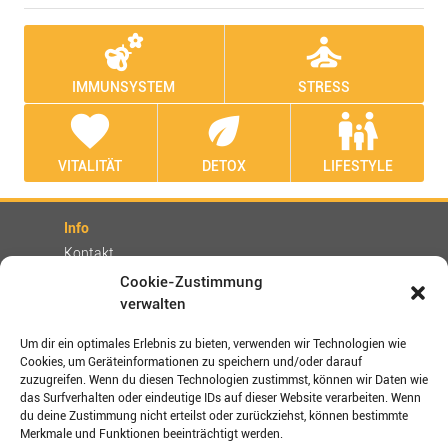
emoji_nature
self_improvement
IMMUNSYSTEM
STRESS
favorite
eco
family_restroom
VITALITÄT
DETOX
LIFESTYLE
Info
Kontakt
Partner
Cookie-Zustimmung
verwalten
Rechtliches
Impressum
Um dir ein optimales Erlebnis zu bieten, verwenden wir Technologien wie
Cookies, um Geräteinformationen zu speichern und/oder darauf
AGBs
zuzugreifen. Wenn du diesen Technologien zustimmst, können wir Daten wie
Datenschutz / Disclaimer
das Surfverhalten oder eindeutige IDs auf dieser Website verarbeiten. Wenn
Versand- und Zahlungsbedingungen
du deine Zustimmung nicht erteilst oder zurückziehst, können bestimmte
Merkmale und Funktionen beeinträchtigt werden.