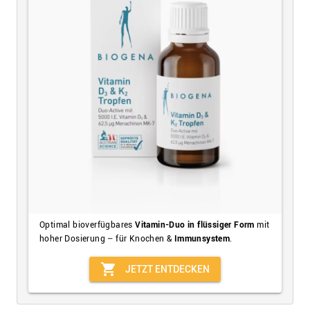
Optimal bioverfügbares
Vitamin-Duo in flüssiger Form
mit
hoher Dosierung – für Knochen &
Immunsystem
.
shopping_cart
JETZT ENTDECKEN