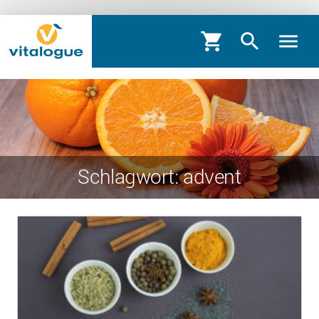
shopping_cart
search
menu
Schlagwort: advent