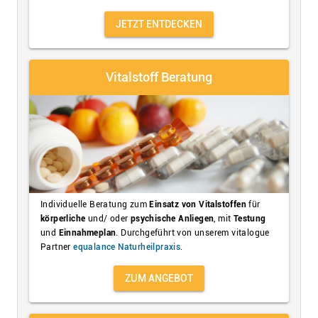
JETZT ENTDECKEN
Vitalstoff Beratung
Individuelle Beratung zum
Einsatz von Vitalstoffen
für
körperliche
und/ oder
psychische Anliegen
, mit
Testung
und
Einnahmeplan
. Durchgeführt von unserem vitalogue
Partner
equalance Naturheilpraxis
.
ZUM ANGEBOT