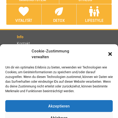
favorite
eco
family_restroom
VITALITÄT
DETOX
LIFESTYLE
Info
Kontakt
Partner
Cookie-Zustimmung
verwalten
Rechtliches
Impressum
Um dir ein optimales Erlebnis zu bieten, verwenden wir Technologien wie
AGBs
Cookies, um Geräteinformationen zu speichern und/oder darauf
zuzugreifen. Wenn du diesen Technologien zustimmst, können wir Daten wie
Datenschutz / Disclaimer
das Surfverhalten oder eindeutige IDs auf dieser Website verarbeiten. Wenn
Versand- und Zahlungsbedingungen
du deine Zustimmung nicht erteilst oder zurückziehst, können bestimmte
Merkmale und Funktionen beeinträchtigt werden.
Verbinden Sie sich mit uns!
Akzeptieren
Shop-Bewertungen
Ablehnen