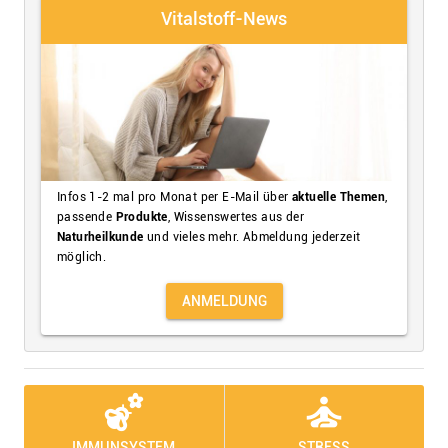
Vitalstoff-News
Infos 1-2 mal pro Monat per E-Mail über
aktuelle Themen
,
passende
Produkte
, Wissenswertes aus der
Naturheilkunde
und vieles mehr. Abmeldung jederzeit
möglich.
ANMELDUNG
emoji_nature
self_improvement
IMMUNSYSTEM
STRESS