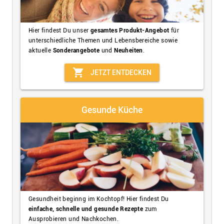
Hier findest Du unser
gesamtes Produkt-Angebot
für
unterschiedliche Themen und Lebensbereiche sowie
aktuelle
Sonderangebote
und
Neuheiten
.
shopping_cart
JETZT ENTDECKEN
Gesunde Küche
Gesundheit beginng im Kochtopf! Hier findest Du
einfache, schnelle und gesunde Rezepte
zum
Ausprobieren und Nachkochen.