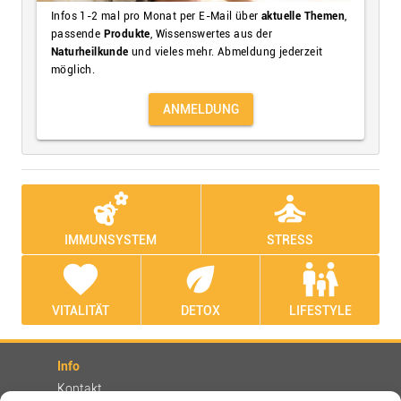
Infos 1-2 mal pro Monat per E-Mail über
aktuelle Themen
,
passende
Produkte
, Wissenswertes aus der
Naturheilkunde
und vieles mehr. Abmeldung jederzeit
möglich.
ANMELDUNG
emoji_nature
self_improvement
IMMUNSYSTEM
STRESS
favorite
eco
family_restroom
VITALITÄT
DETOX
LIFESTYLE
Info
Kontakt