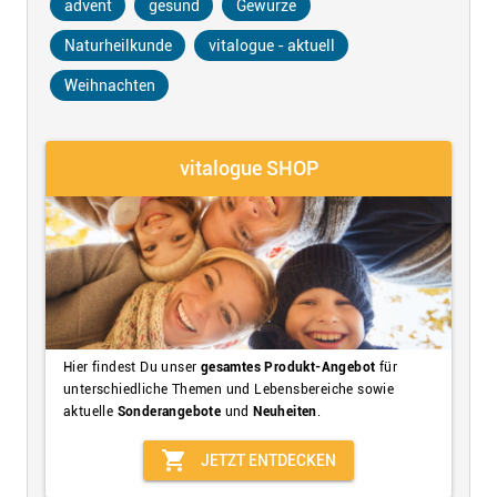
advent
gesund
Gewürze
Naturheilkunde
vitalogue - aktuell
Weihnachten
vitalogue SHOP
Hier findest Du unser
gesamtes Produkt-Angebot
für
unterschiedliche Themen und Lebensbereiche sowie
aktuelle
Sonderangebote
und
Neuheiten
.
shopping_cart
JETZT ENTDECKEN