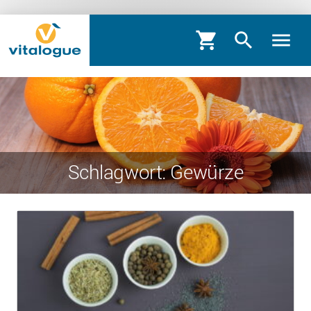
shopping_cart
search
menu
Schlagwort: Gewürze