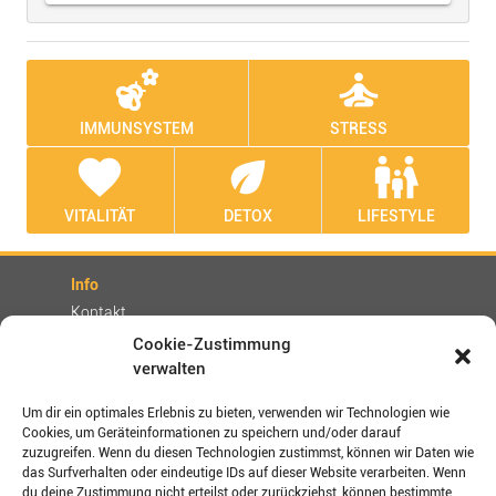
emoji_nature
self_improvement
IMMUNSYSTEM
STRESS
favorite
eco
family_restroom
VITALITÄT
DETOX
LIFESTYLE
Info
Kontakt
Partner
Cookie-Zustimmung
verwalten
Rechtliches
Impressum
Um dir ein optimales Erlebnis zu bieten, verwenden wir Technologien wie
AGBs
Cookies, um Geräteinformationen zu speichern und/oder darauf
zuzugreifen. Wenn du diesen Technologien zustimmst, können wir Daten wie
Datenschutz / Disclaimer
das Surfverhalten oder eindeutige IDs auf dieser Website verarbeiten. Wenn
Versand- und Zahlungsbedingungen
du deine Zustimmung nicht erteilst oder zurückziehst, können bestimmte