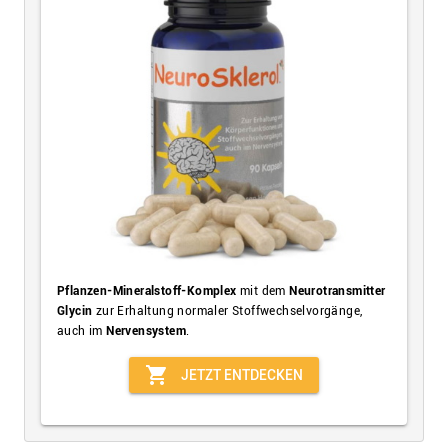
Pflanzen-Mineralstoff-Komplex
mit dem
Neurotransmitter
Glycin
zur Erhaltung normaler Stoffwechselvorgänge,
auch im
Nervensystem
.
shopping_cart
JETZT ENTDECKEN