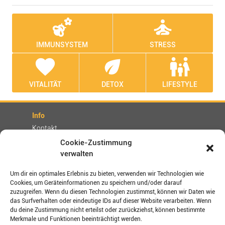
emoji_nature
self_improvement
IMMUNSYSTEM
STRESS
favorite
eco
family_restroom
VITALITÄT
DETOX
LIFESTYLE
Info
Kontakt
Partner
Cookie-Zustimmung
verwalten
Rechtliches
Impressum
Um dir ein optimales Erlebnis zu bieten, verwenden wir Technologien wie
Cookies, um Geräteinformationen zu speichern und/oder darauf
AGBs
zuzugreifen. Wenn du diesen Technologien zustimmst, können wir Daten wie
Datenschutz / Disclaimer
das Surfverhalten oder eindeutige IDs auf dieser Website verarbeiten. Wenn
Versand- und Zahlungsbedingungen
du deine Zustimmung nicht erteilst oder zurückziehst, können bestimmte
Merkmale und Funktionen beeinträchtigt werden.