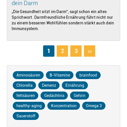
dein Darm
„Die Gesundheit sitzt im Darm“, sagt schon ein altes
Sprichwort. Darmfreundliche Ernährung führt nicht nur
zu einem besseren Wohlfühlen sondern stärkt auch dein
Immunsystem.
1
2
3
last_page
Aminosäuren
B-Vitamine
brainfood
Chlorella
Demenz
Ernährung
fettsäuren
Gedächtnis
Gehirn
healthy-aging
Konzentration
Omega 3
Sauerstoff