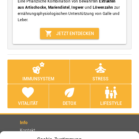
Eine Pflanzliche Kombination von bewährten
Extrakten
aus Artischocke, Mariendistel
,
Ingwer
und
Löwenzahn
zur
ernährungsphysiologischen Unterstützung von Galle und
Leber.
shopping_cart
JETZT ENTDECKEN
emoji_nature
self_improvement
IMMUNSYSTEM
STRESS
favorite
eco
family_restroom
VITALITÄT
DETOX
LIFESTYLE
Info
Kontakt
Partner