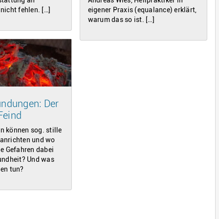
icht fehlen. […]
eigener Praxis (equalance) erklärt,
warum das so ist. […]
zündungen: Der
Feind
 können sog. stille
anrichten und wo
ie Gefahren dabei
undheit? Und was
en tun?