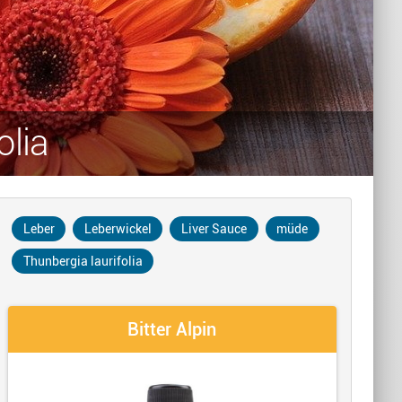
olia
Leber
Leberwickel
Liver Sauce
müde
Thunbergia laurifolia
Bitter Alpin