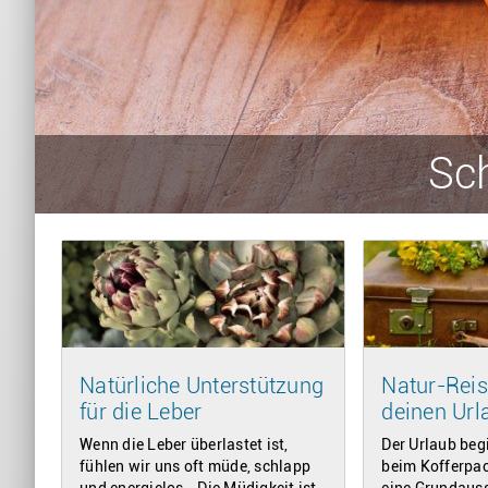
Sch
Natürliche Unterstützung
Natur-Reis
für die Leber
deinen Url
Wenn die Leber überlastet ist,
Der Urlaub beg
fühlen wir uns oft müde, schlapp
beim Kofferpac
und energielos. „Die Müdigkeit ist
eine Grundaus