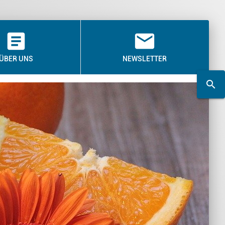
article
email
ÜBER UNS
NEWSLETTER
search
search
Suchwort