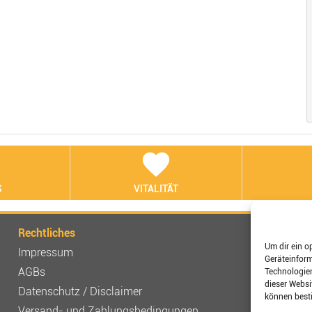
t
favorite
S
VITALITÄT
Rechtliches
Verbinden
Um dir ein o
Impressum
Geräteinfor
AGBs
Technologien
dieser Websi
Shop-Be
Datenschutz / Disclaimer
können best
Versand- und Zahlungsbedingungen