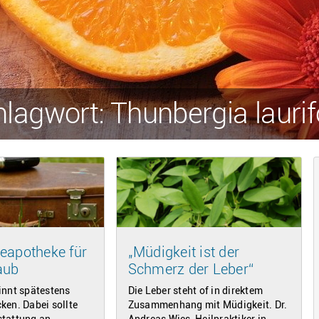
lagwort: Thunbergia laurif
eapotheke für
„Müdigkeit ist der
aub
Schmerz der Leber“
innt spätestens
Die Leber steht of in direktem
ken. Dabei sollte
Zusammenhang mit Müdigkeit. Dr.
stattung an
Andreas Wies, Heilpraktiker in