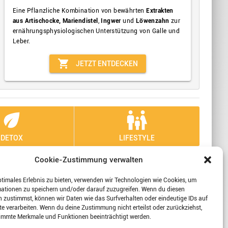
Eine Pflanzliche Kombination von bewährten
Extrakten
aus Artischocke, Mariendistel
,
Ingwer
und
Löwenzahn
zur
ernährungsphysiologischen Unterstützung von Galle und
Leber.
shopping_cart
JETZT ENTDECKEN
eco
family_restroom
DETOX
LIFESTYLE
Cookie-Zustimmung verwalten
 Sie sich mit uns!
ptimales Erlebnis zu bieten, verwenden wir Technologien wie Cookies, um
mationen zu speichern und/oder darauf zuzugreifen. Wenn du diesen
 zustimmst, können wir Daten wie das Surfverhalten oder eindeutige IDs auf
te verarbeiten. Wenn du deine Zustimmung nicht erteilst oder zurückziehst,
wertungen
immte Merkmale und Funktionen beeinträchtigt werden.