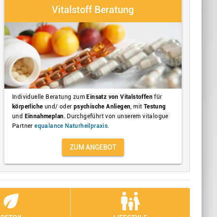
Vitalstoff Beratung
Individuelle Beratung zum
Einsatz von Vitalstoffen
für
körperliche
und/ oder
psychische Anliegen
, mit
Testung
und
Einnahmeplan
. Durchgeführt von unserem vitalogue
Partner
equalance Naturheilpraxis
.
ZUM ANGEBOT
eco
family_restroom