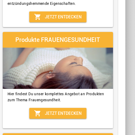
entzündungshemmende Eigenschaften.
shopping_cart
JETZT ENTDECKEN
Produkte FRAUENGESUNDHEIT
Hier findest Du unser komplettes Angebot an Produkten
zum Thema Frauengesundheit.
shopping_cart
JETZT ENTDECKEN