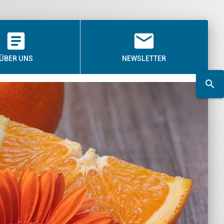
article
email
ÜBER UNS
NEWSLETTER
search
search
Suchwort