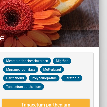
ie
Menstruationsbeschwerden
Migräne
Migräneprophylaxe
Mutterkraut
Parthenolid
Polyneuropathie
Seratonin
Tanacetum parthenium
Tanacetum parthenium