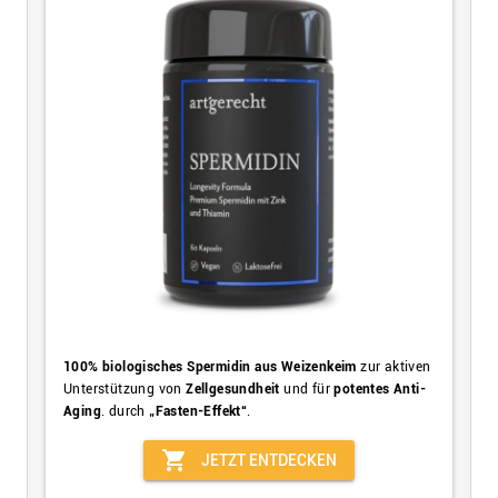
100% biologisches Spermidin aus Weizenkeim
zur aktiven
Unterstützung von
Zellgesundheit
und für
potentes Anti-
Aging
. durch
„Fasten-Effekt“
.
shopping_cart
JETZT ENTDECKEN