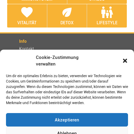
favorite
eco
family_restroom
VITALITÄT
DETOX
LIFESTYLE
Info
Kontakt
Partner
Cookie-Zustimmung
verwalten
Rechtliches
Impressum
Um dir ein optimales Erlebnis zu bieten, verwenden wir Technologien wie
AGBs
Cookies, um Geräteinformationen zu speichern und/oder darauf
zuzugreifen. Wenn du diesen Technologien zustimmst, können wir Daten wie
Datenschutz / Disclaimer
das Surfverhalten oder eindeutige IDs auf dieser Website verarbeiten. Wenn
Versand- und Zahlungsbedingungen
du deine Zustimmung nicht erteilst oder zurückziehst, können bestimmte
Merkmale und Funktionen beeinträchtigt werden.
Verbinden Sie sich mit uns!
Akzeptieren
Shop-Bewertungen
Ablehnen