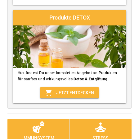
Produkte DETOX
Hier findest Du unser komplettes Angebot an Produkten
für sanftes und wirkungsvolles
Detox & Entgiftung
.
shopping_cart
JETZT ENTDECKEN
emoji_nature
self_improvement
IMMUNSYSTEM
STRESS