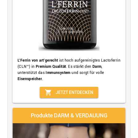
L’Ferrin von art’gerecht
ist hoch aufgereinigtes Lactoferrin
(CLN™) in
Premium Qualität
. Es stärkt den
Darm
,
unterstützt das
Immunsystem
und sorgt für volle
Eisenspeicher
.
shopping_cart
JETZT ENTDECKEN
Produkte DARM & VERDAUUNG