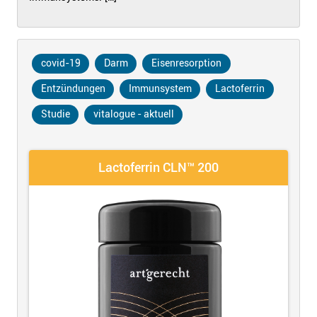
covid-19
Darm
Eisenresorption
Entzündungen
Immunsystem
Lactoferrin
Studie
vitalogue - aktuell
Lactoferrin CLN™ 200