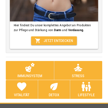
Hier findest Du unser komplettes Angebot an Produkten
zur Pflege und Stärkung von
Darm
und
Verdauung.
shopping_cart
JETZT ENTDECKEN
emoji_nature
self_improvement
IMMUNSYSTEM
STRESS
favorite
eco
family_restroom
VITALITÄT
DETOX
LIFESTYLE