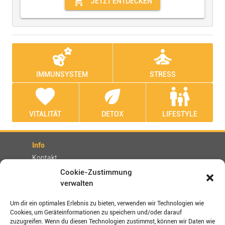
shopping_cart
JETZT ENTDECKEN
emoji_nature
self_improvement
IMMUNSYSTEM
STRESS
favorite
eco
family_restroom
VITALITÄT
DETOX
LIFESTYLE
Info
Kontakt
Partner
Cookie-Zustimmung
verwalten
Rechtliches
Impressum
Um dir ein optimales Erlebnis zu bieten, verwenden wir Technologien wie
AGBs
Cookies, um Geräteinformationen zu speichern und/oder darauf
zuzugreifen. Wenn du diesen Technologien zustimmst, können wir Daten wie