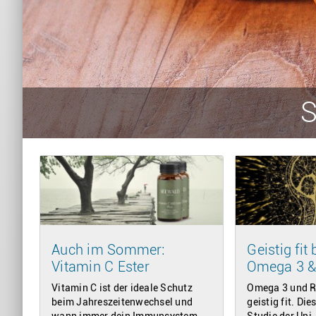
S
Auch im Sommer:
Geistig fit 
Vitamin C Ester
Omega 3 &
Vitamin C ist der ideale Schutz
Omega 3 und Re
beim Jahreszeitenwechsel und
geistig fit. Die
wann immer dein Immunsystem
Studie der Uni-