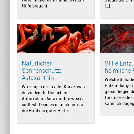
Hilfe braucht.
[…]
Natürlicher
Stille Ent
Sonnenschutz:
heimliche 
Astaxanthin
Welche Schaden
Entzündungen 
Wir zeigen dir in aller Kürze, was
genau liegen d
du zu dem fettlöslichen
für unsere Ges
Antioxidans Astaxanthin wissen
kann ich dageg
solltest. Denn es ist nicht nur für
die Haut ein guter Helfer.