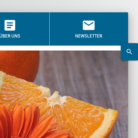
article
email
ÜBER UNS
NEWSLETTER
search
search
Suchwort