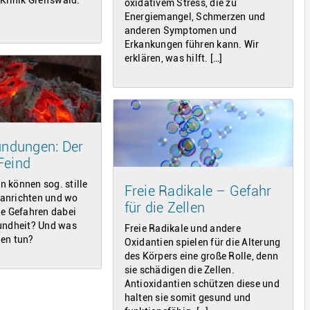
oxidativem Stress, die zu
Energiemangel, Schmerzen und
anderen Symptomen und
Erkankungen führen kann. Wir
erklären, was hilft. […]
zündungen: Der
Feind
 können sog. stille
Freie Radikale – Gefahr
anrichten und wo
für die Zellen
ie Gefahren dabei
undheit? Und was
Freie Radikale und andere
en tun?
Oxidantien spielen für die Alterung
des Körpers eine große Rolle, denn
sie schädigen die Zellen.
Antioxidantien schützen diese und
halten sie somit gesund und