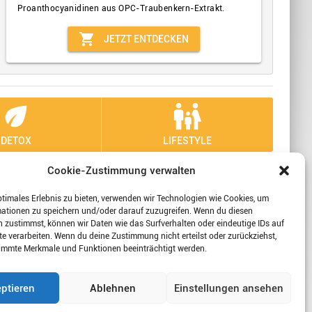
Proanthocyanidinen aus OPC-Traubenkern-Extrakt.
shopping_cart
JETZT ENTDECKEN
eco
family_restroom
DETOX
LIFESTYLE
Cookie-Zustimmung verwalten
 Sie sich mit uns!
ptimales Erlebnis zu bieten, verwenden wir Technologien wie Cookies, um
mationen zu speichern und/oder darauf zuzugreifen. Wenn du diesen
 zustimmst, können wir Daten wie das Surfverhalten oder eindeutige IDs auf
te verarbeiten. Wenn du deine Zustimmung nicht erteilst oder zurückziehst,
wertungen
immte Merkmale und Funktionen beeinträchtigt werden.
ptieren
Ablehnen
Einstellungen ansehen