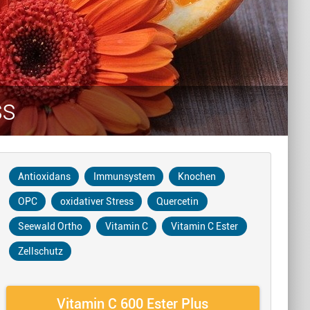
ss
Antioxidans
Immunsystem
Knochen
OPC
oxidativer Stress
Quercetin
Seewald Ortho
Vitamin C
Vitamin C Ester
Zellschutz
Vitamin C 600 Ester Plus