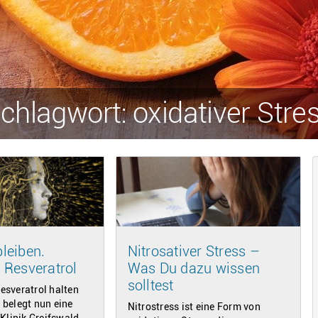
chlagwort: oxidativer Stre
bleiben.
Nitrosativer Stress –
 Resveratrol
Was Du dazu wissen
solltest
sveratrol halten
s belegt nun eine
Nitrostress ist eine Form von
Klinik Greifswald.