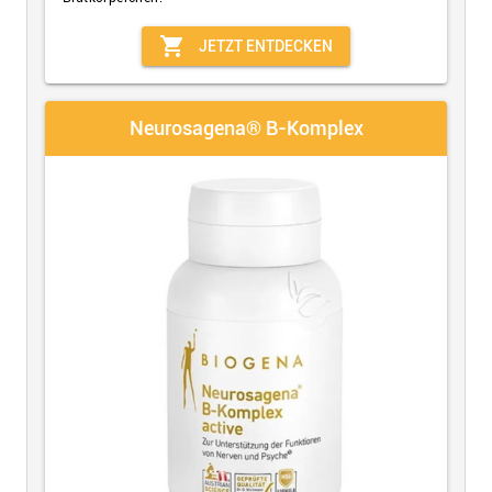
shopping_cart
JETZT ENTDECKEN
Neurosagena® B-Komplex