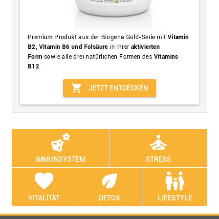
Premium Produkt aus der Biogena Gold-Serie mit
Vitamin
B2, Vitamin B6 und Folsäure
in ihrer
aktivierten
Form
sowie alle drei natürlichen Formen des
Vitamins
B12
.
shopping_cart
JETZT ENTDECKEN
emoji_nature
self_improvement
IMMUNSYSTEM
STRESS
favorite
eco
family_restroom
VITALITÄT
DETOX
LIFESTYLE