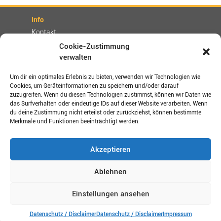
Info
Kontakt
Partner
Cookie-Zustimmung
verwalten
Rechtliches
Impressum
Um dir ein optimales Erlebnis zu bieten, verwenden wir Technologien wie
AGBs
Cookies, um Geräteinformationen zu speichern und/oder darauf
zuzugreifen. Wenn du diesen Technologien zustimmst, können wir Daten wie
Datenschutz / Disclaimer
das Surfverhalten oder eindeutige IDs auf dieser Website verarbeiten. Wenn
Versand- und Zahlungsbedingungen
du deine Zustimmung nicht erteilst oder zurückziehst, können bestimmte
Merkmale und Funktionen beeinträchtigt werden.
Verbinden Sie sich mit uns!
Akzeptieren
Shop-Bewertungen
Ablehnen
Einstellungen ansehen
Copyright © 2026 by vitalogue. Alle Rechte vorbehalten.
Datenschutz / Disclaimer
Datenschutz / Disclaimer
Impressum