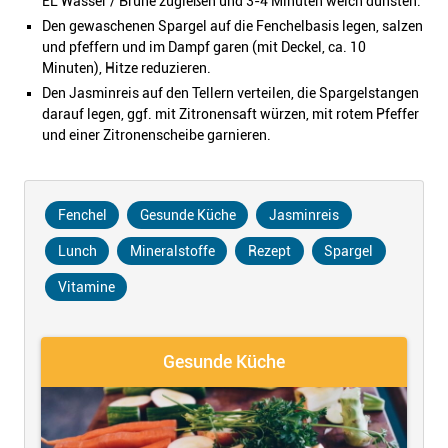
EL Wasser / Brühe zugießen und 3-4 Minuten weich dünsten.
Den gewaschenen Spargel auf die Fenchelbasis legen, salzen
und pfeffern und im Dampf garen (mit Deckel, ca. 10
Minuten), Hitze reduzieren.
Den Jasminreis auf den Tellern verteilen, die Spargelstangen
darauf legen, ggf. mit Zitronensaft würzen, mit rotem Pfeffer
und einer Zitronenscheibe garnieren.
Fenchel
Gesunde Küche
Jasminreis
Lunch
Mineralstoffe
Rezept
Spargel
Vitamine
Gesunde Küche