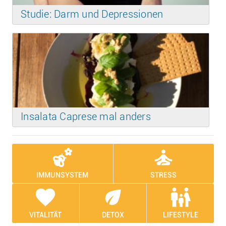
Studie: Darm und Depressionen
Insalata Caprese mal anders
emoji_nature
self_improvement
IMMUNSYSTEM
STRESS
favorite
eco
family_restroom
VITALITÄT
DETOX
LIFESTYLE