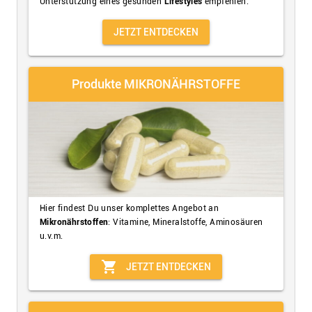
Unterstützung eines gesunden
Lifestyles
empfehlen.
JETZT ENTDECKEN
Produkte MIKRONÄHRSTOFFE
Hier findest Du unser komplettes Angebot an
Mikronährstoffen
: Vitamine, Mineralstoffe, Aminosäuren
u.v.m.
shopping_cart
JETZT ENTDECKEN