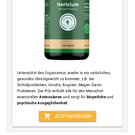
Unterstützt den Organismus, wieder in ein natürliches,
gesundes Gleichgewicht zu kommen, z.B. bei
Schlafproblemen, Unruhe, Ängsten, Magen-Darm-
Problemen. Der Pilz enthält alle für den Menschen
essenziellen
Aminosäuren
und sorgt für
körperliche
und
psychische Ausgeglichenheit
.
shopping_cart
JETZT ENTDECKEN