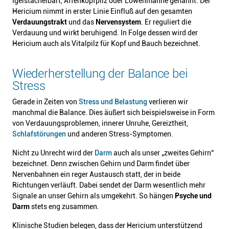
Igelstachelbart, Affenkopfpilz oder Löwenmähne genannt. Der
Hericium nimmt in erster Linie Einfluß auf den gesamten
Verdauungstrakt
und das
Nervensystem
. Er reguliert die
Verdauung und wirkt beruhigend. In Folge dessen wird der
Hericium auch als Vitalpilz für Kopf und Bauch bezeichnet.
Wiederherstellung der Balance bei
Stress
Gerade in Zeiten von
Stress und Belastung
verlieren wir
manchmal die Balance. Dies äußert sich beispielsweise in Form
von Verdauungsproblemen, innerer Unruhe, Gereiztheit,
Schlafstörungen
und anderen Stress-Symptomen.
Nicht zu Unrecht wird der
Darm
auch als unser „zweites Gehirn“
bezeichnet. Denn zwischen Gehirn und Darm findet über
Nervenbahnen ein reger Austausch statt, der in beide
Richtungen verläuft. Dabei sendet der Darm wesentlich mehr
Signale an unser Gehirn als umgekehrt. So hängen
Psyche und
Darm
stets eng zusammen.
Klinische Studien belegen, dass der Hericium unterstützend