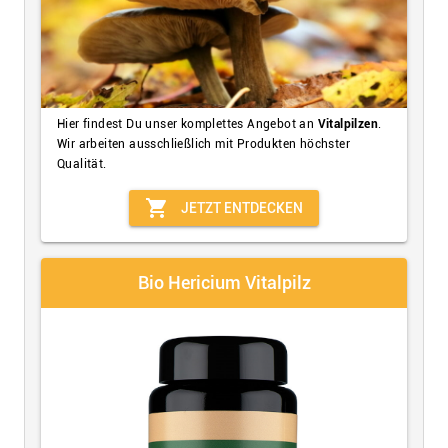
Hier findest Du unser komplettes Angebot an
Vitalpilzen
.
Wir arbeiten ausschließlich mit Produkten höchster
Qualität.
shopping_cart
JETZT ENTDECKEN
Bio Hericium Vitalpilz