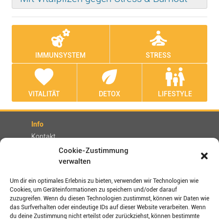
emoji_nature
self_improvement
IMMUNSYSTEM
STRESS
favorite
eco
family_restroom
VITALITÄT
DETOX
LIFESTYLE
Info
Kontakt
Partner
Cookie-Zustimmung
verwalten
Rechtliches
Impressum
Um dir ein optimales Erlebnis zu bieten, verwenden wir Technologien wie
Cookies, um Geräteinformationen zu speichern und/oder darauf
AGBs
zuzugreifen. Wenn du diesen Technologien zustimmst, können wir Daten wie
Datenschutz / Disclaimer
das Surfverhalten oder eindeutige IDs auf dieser Website verarbeiten. Wenn
Versand- und Zahlungsbedingungen
du deine Zustimmung nicht erteilst oder zurückziehst, können bestimmte