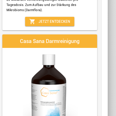
Tagesdosis. Zum Aufbau und zur Stärkung des
Mikrobioms (Darmflora).
shopping_cart
JETZT ENTDECKEN
Casa Sana Darmreinigung