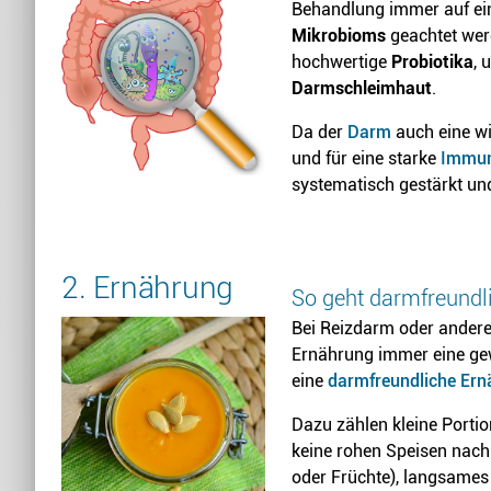
Behandlung immer auf ei
Mikrobioms
geachtet wer
hochwertige
Probiotika
, 
Darmschleimhaut
.
Da der
Darm
auch eine w
und für eine starke
Immu
systematisch gestärkt un
2. Ernährung
So geht darmfreundl
Bei Reizdarm oder ande
Ernährung immer eine gew
eine
darmfreundliche Er
Dazu zählen kleine Portio
keine rohen Speisen nach
oder Früchte), langsames