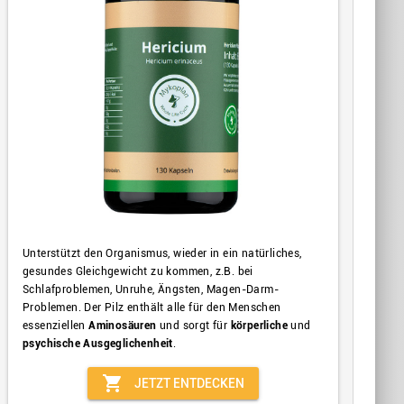
Unterstützt den Organismus, wieder in ein natürliches,
gesundes Gleichgewicht zu kommen, z.B. bei
Schlafproblemen, Unruhe, Ängsten, Magen-Darm-
Problemen. Der Pilz enthält alle für den Menschen
essenziellen
Aminosäuren
und sorgt für
körperliche
und
psychische Ausgeglichenheit
.
shopping_cart
JETZT ENTDECKEN