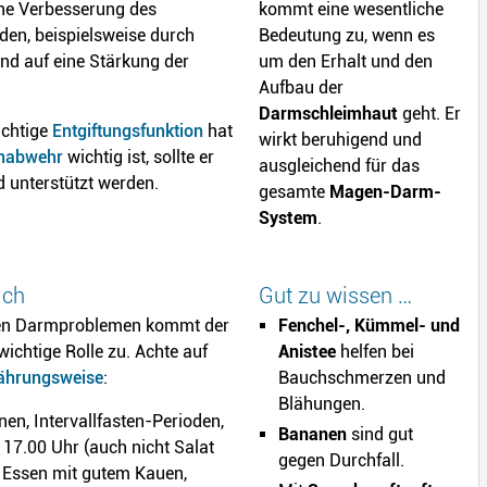
ne Verbesserung des
kommt eine wesentliche
den, beispielsweise durch
Bedeutung zu, wenn es
und auf eine Stärkung der
um den Erhalt und den
Aufbau der
Darmschleimhaut
geht. Er
ichtige
Entgiftungsfunktion
hat
wirkt beruhigend und
nabwehr
wichtig ist, sollte er
ausgleichend für das
d unterstützt werden.
gesamte
Magen-Darm-
System
.
ich
Gut zu wissen …
ren Darmproblemen kommt der
Fenchel-, Kümmel- und
ichtige Rolle zu. Achte auf
Anistee
helfen bei
nährungsweise
:
Bauchschmerzen und
Blähungen.
nen, Intervallfasten-Perioden,
Bananen
sind gut
 17.00 Uhr (auch nicht Salat
gegen Durchfall.
 Essen mit gutem Kauen,