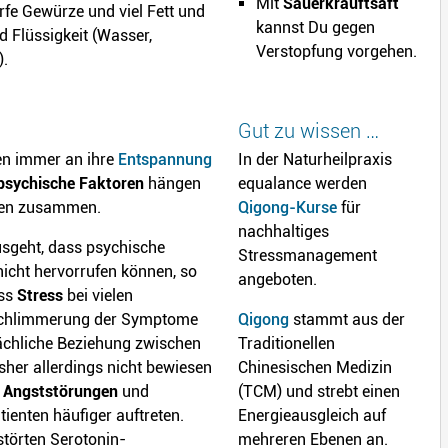
Mit
Sauerkrauftsaft
rfe Gewürze und viel Fett und
kannst Du gegen
 Flüssigkeit (Wasser,
Verstopfung vorgehen.
).
Gut zu wissen …
en immer an ihre
Entspannung
In der Naturheilpraxis
 psychische Faktoren
hängen
equalance werden
men zusammen.
Qigong-Kurse
für
nachhaltiges
geht, dass psychische
Stressmanagement
nicht hervorrufen können, so
angeboten.
ass
Stress
bei vielen
rschlimmerung der Symptome
Qigong
stammt aus der
sächliche Beziehung zwischen
Traditionellen
sher allerdings nicht bewiesen
Chinesischen Medizin
s
Angststörungen
und
(TCM) und strebt einen
ienten häufiger auftreten.
Energieausgleich auf
störten Serotonin-
mehreren Ebenen an.