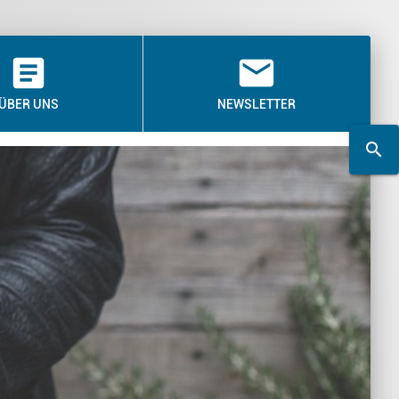
article
email
ÜBER UNS
NEWSLETTER
search
search
Suchwort