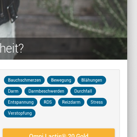
heit?
Bauchschmerzen
Bewegung
Blähungen
Darm
Darmbeschwerden
Durchfall
Entspannung
RDS
Reizdarm
Stress
Verstopfung
Omni Lactis® 20 Gold