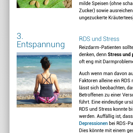
milde Speisen (ohne scha
Zucker) sowie ausreichend
ungezuckerte Kräutertees
3.
RDS und Stress
Entspannung
Reizdarm-Patienten sollt
denken, denn
Stress und
oft eng mit Darmproble
Auch wenn man davon aus
Faktoren alleine ein RDS 
lässt sich beobachten, d
Betroffenen zu einer Ve
führt. Eine eindeutige ur
RDS und Stress konnte bi
werden. Auffällig ist, das
Depressionen
bei RDS-Pat
Dies könnte mit einem ge