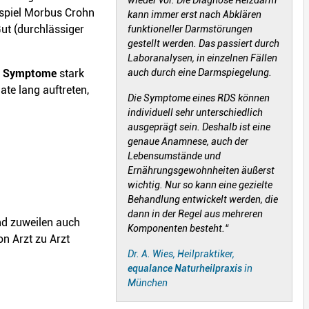
wieder vor. Die Diagnose Reizdarm
spiel Morbus Crohn
kann immer erst nach Abklären
ut (durchlässiger
funktioneller Darmstörungen
gestellt werden. Das passiert durch
Laboranalysen, in einzelnen Fällen
le Symptome
stark
auch durch eine Darmspiegelung.
te lang auftreten,
Die Symptome eines RDS können
individuell sehr unterschiedlich
ausgeprägt sein. Deshalb ist eine
genaue Anamnese, auch der
Lebensumstände und
Ernährungsgewohnheiten äußerst
wichtig. Nur so kann eine gezielte
Behandlung entwickelt werden, die
dann in der Regel aus mehreren
nd zuweilen auch
Komponenten besteht.“
on Arzt zu Arzt
Dr. A. Wies, Heilpraktiker,
equalance Naturheilpraxis
in
München