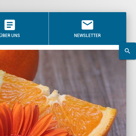
article
email
ÜBER UNS
NEWSLETTER
search
search
Suchwort