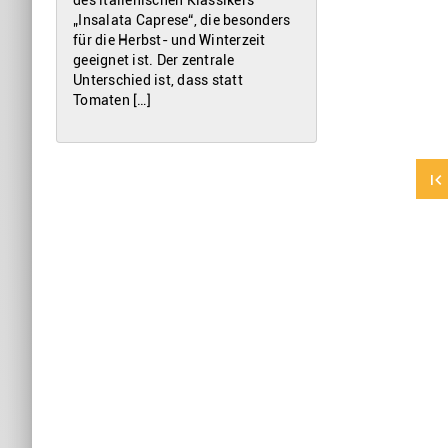
„Insalata Caprese“, die besonders
für die Herbst- und Winterzeit
geeignet ist. Der zentrale
Unterschied ist, dass statt
Tomaten […]
first_page