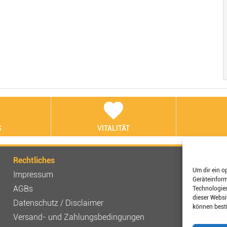
t
favorite
S
VITALITÄT
Rechtliches
Verbinden
Um dir ein o
Impressum
Geräteinfor
AGBs
Technologien
dieser Websi
Shop-Be
Datenschutz / Disclaimer
können best
Versand- und Zahlungsbedingungen