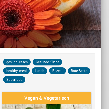
n
gesund-essen
Gesunde Küche
healthy-meal
Lunch
Rezept
Rote Beete
Superfood
Vegan & Vegetarisch