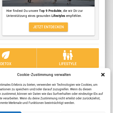
Hier findest Du unsere
Top 9 Produkte
, die wir Dir zur
Unterstützung eines gesunden
Lifestyles
empfehlen.
JETZT ENTDECKEN
eco
family_restroom
DETOX
LIFESTYLE
Cookie-Zustimmung verwalten
 Sie sich mit uns!
ptimales Erlebnis zu bieten, verwenden wir Technologien wie Cookies, um
mationen zu speichern und/oder darauf zuzugreifen. Wenn du diesen
 zustimmst, können wir Daten wie das Surfverhalten oder eindeutige IDs auf
te verarbeiten. Wenn du deine Zustimmung nicht erteilst oder zurückziehst,
wertungen
immte Merkmale und Funktionen beeinträchtigt werden.