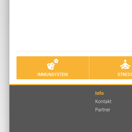
emoji_nature
self_improvemen
IMMUNSYSTEM
STRES
Info
Kontakt
Partner