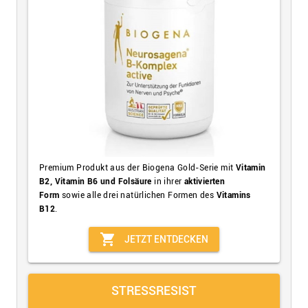
Premium Produkt aus der Biogena Gold-Serie mit
Vitamin
B2, Vitamin B6 und Folsäure
in ihrer
aktivierten
Form
sowie alle drei natürlichen Formen des
Vitamins
B12
.
shopping_cart
JETZT ENTDECKEN
STRESSRESIST