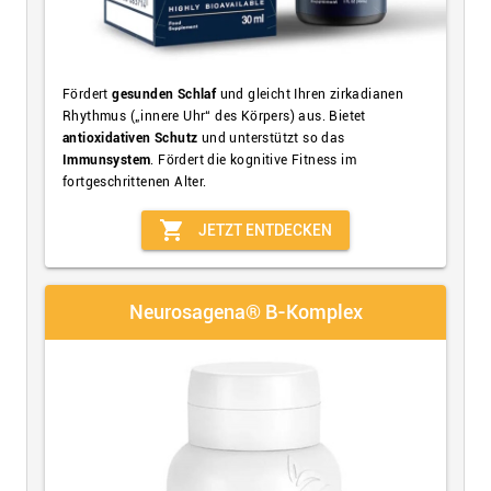
Fördert
gesunden Schlaf
und gleicht Ihren zirkadianen
Rhythmus („innere Uhr“ des Körpers) aus. Bietet
antioxidativen Schutz
und unterstützt so das
Immunsystem
. Fördert die kognitive Fitness im
fortgeschrittenen Alter.
shopping_cart
JETZT ENTDECKEN
Neurosagena® B-Komplex