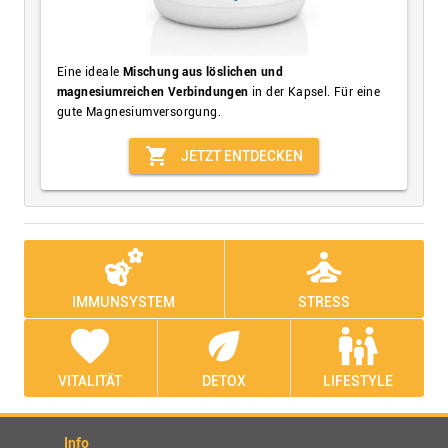
Eine ideale
Mischung aus löslichen und
magnesiumreichen Verbindungen
in der Kapsel. Für eine
gute Magnesiumversorgung.
shopping_cart
JETZT ENTDECKEN
emoji_nature
self_improvement
IMMUNSYSTEM
STRESS
favorite
eco
family_restroom
VITALITÄT
DETOX
LIFESTYLE
Info