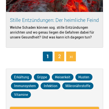
Stille Entzündungen: Der heimliche Feind
Welche Schaden können sog. stille Entzündungen
anrichten und wo genau liegen die Gefahren dabei für
unsere Gesundheit? Und was kann ich dagegen tun?
1
2
last_page
Erkältung
Grippe
Heiserkeit
Husten
Immunsystem
Infektion
Mikronährstoffe
Vitamine