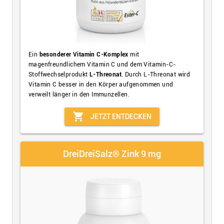
Ein
besonderer Vitamin C-Komplex
mit
magenfreundlichem Vitamin C und dem Vitamin-C-
Stoffwechselprodukt
L-Threonat
. Durch L-Threonat wird
Vitamin C besser in den Körper aufgenommen und
verweilt länger in den Immunzellen.
shopping_cart
JETZT ENTDECKEN
DreiDreiSalz® Zink 9 mg