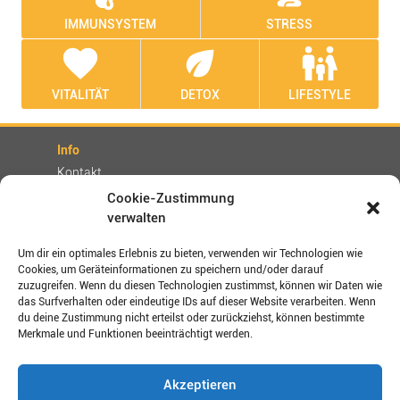
IMMUNSYSTEM
STRESS
favorite
eco
family_restroom
VITALITÄT
DETOX
LIFESTYLE
Info
Kontakt
Partner
Cookie-Zustimmung
verwalten
Rechtliches
Impressum
Um dir ein optimales Erlebnis zu bieten, verwenden wir Technologien wie
Cookies, um Geräteinformationen zu speichern und/oder darauf
AGBs
zuzugreifen. Wenn du diesen Technologien zustimmst, können wir Daten wie
Datenschutz / Disclaimer
das Surfverhalten oder eindeutige IDs auf dieser Website verarbeiten. Wenn
Versand- und Zahlungsbedingungen
du deine Zustimmung nicht erteilst oder zurückziehst, können bestimmte
Merkmale und Funktionen beeinträchtigt werden.
Verbinden Sie sich mit uns!
Akzeptieren