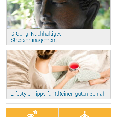
QiGong: Nachhaltiges
Stressmanagement
Lifestyle-Tipps für (d)einen guten Schlaf
emoji_nature
self_improvement