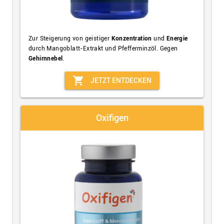
Zur Steigerung von geistiger
Konzentration
und
Energie
durch Mangoblatt-Extrakt und Pfefferminzöl. Gegen
Gehirnnebel
.
shopping_cart
JETZT ENTDECKEN
Oxifigen