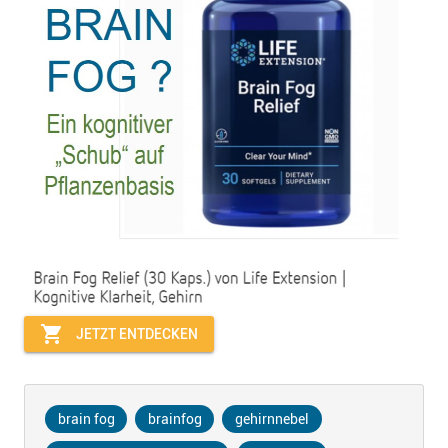
shopping_cart
JETZT ENTDECKEN
brain fog
brainfog
gehirnnebel