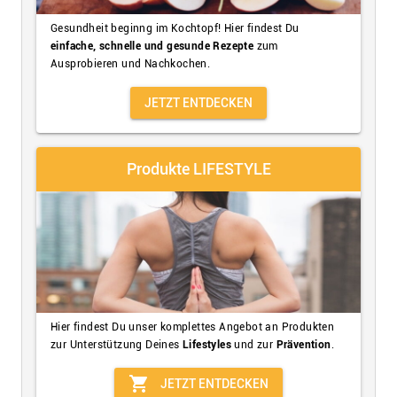
Gesundheit beginng im Kochtopf! Hier findest Du
einfache, schnelle und gesunde Rezepte
zum
Ausprobieren und Nachkochen.
JETZT ENTDECKEN
Produkte LIFESTYLE
Hier findest Du unser komplettes Angebot an Produkten
zur Unterstützung Deines
Lifestyles
und zur
Prävention
.
shopping_cart
JETZT ENTDECKEN