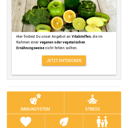
Hier findest Du unser Angebot an
Vitalstoffen
, die im
Rahmen einer
veganen oder vegetarischen
Ernährungsweise
nicht fehlen sollten.
JETZT ENTDECKEN
emoji_nature
self_improvement
IMMUNSYSTEM
STRESS
favorite
eco
family_restroom