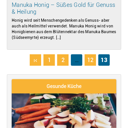
Manuka Honig – Süßes Gold für Genuss
& Heilung
Honig wird seit Menschengedenken als Genuss- aber
auch als Heilmittel verwendet. Manuka Honig wird von
Honigbienen aus dem Blütennektar des Manuka Baumes
(Südseemyrte) erzeugt. […]
1
2
…
12
13
first_page
Gesunde Küche