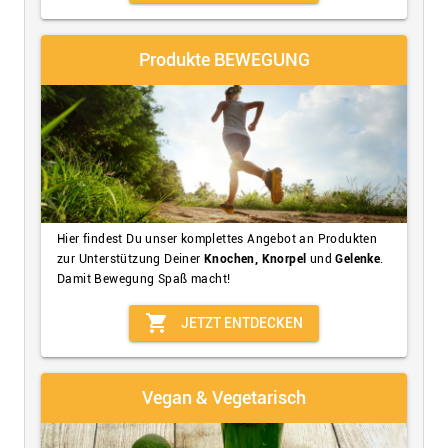
Produkte BEWEGUNG
Hier findest Du unser komplettes Angebot an Produkten
zur Unterstützung Deiner
Knochen, Knorpel
und
Gelenke
.
Damit Bewegung Spaß macht!
shopping_cart
JETZT ENTDECKEN
Vegan & Vegetarisch