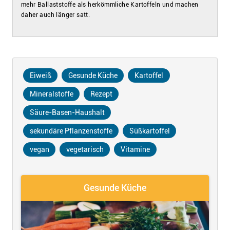
mehr Ballaststoffe als herkömmliche Kartoffeln und machen
daher auch länger satt.
Eiweiß
Gesunde Küche
Kartoffel
Mineralstoffe
Rezept
Säure-Basen-Haushalt
sekundäre Pflanzenstoffe
Süßkartoffel
vegan
vegetarisch
Vitamine
Gesunde Küche