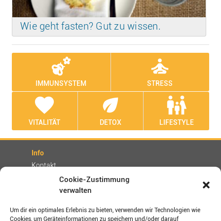
Wie geht fasten? Gut zu wissen.
emoji_nature
self_improvement
IMMUNSYSTEM
STRESS
favorite
eco
family_restroom
VITALITÄT
DETOX
LIFESTYLE
Info
Kontakt
Partner
Cookie-Zustimmung
verwalten
Rechtliches
Impressum
Um dir ein optimales Erlebnis zu bieten, verwenden wir Technologien wie
AGBs
Cookies, um Geräteinformationen zu speichern und/oder darauf