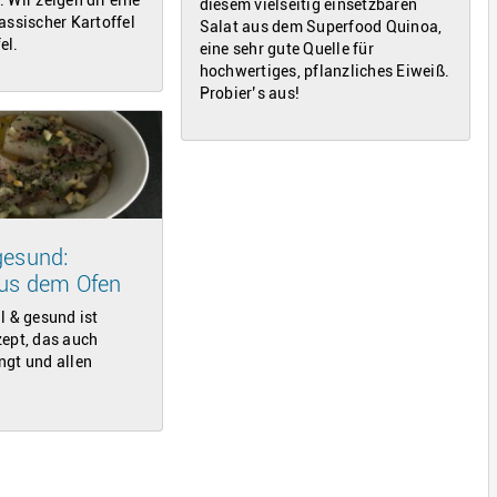
diesem vielseitig einsetzbaren
assischer Kartoffel
Salat aus dem Superfood Quinoa,
el.
eine sehr gute Quelle für
hochwertiges, pflanzliches Eiweiß.
Probier’s aus!
gesund:
aus dem Ofen
l & gesund ist
zept, das auch
ngt und allen