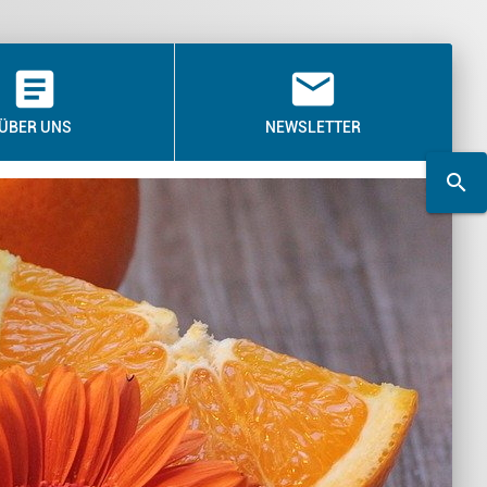
article
email
ÜBER UNS
NEWSLETTER
search
search
Suchwort