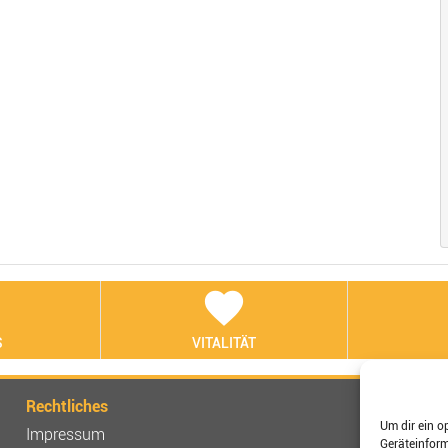
t
favorite
S
VITALITÄT
Rechtliches
Verbinden
Um dir ein o
Impressum
Geräteinfor