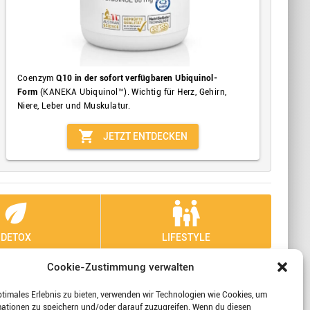
Coenzym
Q10 in der sofort verfügbaren Ubiquinol-
Form
(KANEKA Ubiquinol™). Wichtig für Herz, Gehirn,
Niere, Leber und Muskulatur.
shopping_cart
JETZT ENTDECKEN
eco
family_restroom
DETOX
LIFESTYLE
Cookie-Zustimmung verwalten
 Sie sich mit uns!
ptimales Erlebnis zu bieten, verwenden wir Technologien wie Cookies, um
mationen zu speichern und/oder darauf zuzugreifen. Wenn du diesen