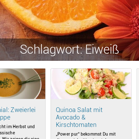
Schlagwort: Eiweiß
ial: Zweierlei
Quinoa Salat mit
uppe
Avocado &
Kirschtomaten
icht im Herbst und
assische
„Power pur“ bekommst Du mit
 Wir zeigen dir eine