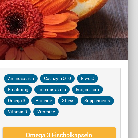
Aminosäuren
Coenzym Q10
Eiweiß
Ernährung
Immunsystem
Magnesium
Omega 3
Proteine
Stress
Supplements
Vitamin D
Vitamine
Omega 3 Fischölkapseln