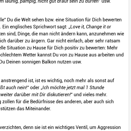
 launig, pampig, nicht gut drauf sein zu dürfen
“ usw.
le“ Du die Welt sehen bzw. eine Situation für Dich bewerten
t. Ein englisches Sprichwort sagt: „
Love it, Change it or
eraten sind, Dinge, die man nicht ändern kann, anzunehmen wie
ich darüber zu ärgern. Gar nicht einfach, aber sehr ratsam
uelle Situation zu Hause für Dich positiv zu bewerten: Mehr
 schlechtem Wetter kannst Du von zu Hause aus arbeiten und
st Du Deinen sonnigen Balkon nutzen usw.
nstrengend ist, ist es wichtig, noch mehr als sonst auf
ißt auch nein
!“ oder „
Ich möchte jetzt mal 1 Stunde
 weiter darüber mit Dir diskutieren!
“ und vieles mehr.
zollen für die Bedürfnisse des anderen, aber auch sich
stützen das Miteinander.
verzichten, denn sie ist ein wichtiges Ventil, um Aggression