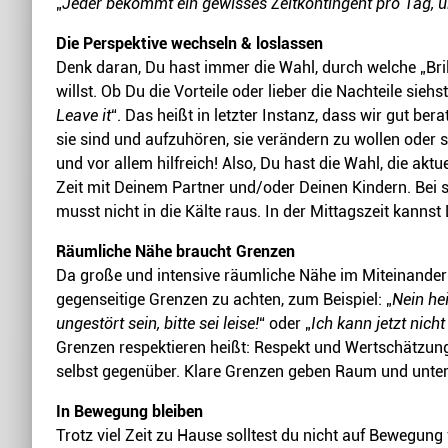
„
Jeder bekommt ein gewisses Zeitkontingent pro Tag, um
Die Perspektive wechseln & loslassen
Denk daran, Du hast immer die Wahl, durch welche „Bril
willst. Ob Du die Vorteile oder lieber die Nachteile siehs
Leave it
“. Das heißt in letzter Instanz, dass wir gut b
sie sind und aufzuhören, sie verändern zu wollen oder s
und vor allem hilfreich! Also, Du hast die Wahl, die akt
Zeit mit Deinem Partner und/oder Deinen Kindern. Bei
musst nicht in die Kälte raus. In der Mittagszeit kann
Räumliche Nähe braucht Grenzen
Da große und intensive räumliche Nähe im Miteinander a
gegenseitige Grenzen zu achten, zum Beispiel: „
Nein he
ungestört sein, bitte sei leise!
“ oder „
Ich kann jetzt nicht
Grenzen respektieren heißt: Respekt und Wertschätzung 
selbst gegenüber. Klare Grenzen geben Raum und unter
In Bewegung bleiben
Trotz viel Zeit zu Hause solltest du nicht auf Bewegung 