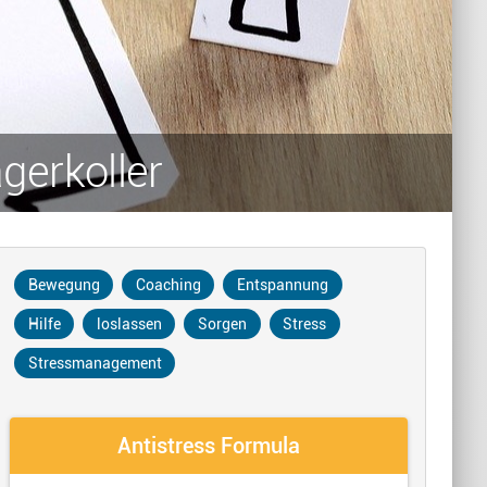
gerkoller
Bewegung
Coaching
Entspannung
Hilfe
loslassen
Sorgen
Stress
Stressmanagement
Antistress Formula