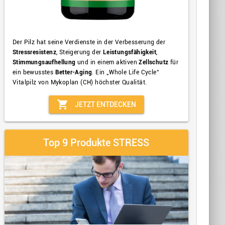
Der Pilz hat seine Verdienste in der Verbesserung der
Stressresistenz
, Steigerung der
Leistungsfähigkeit
,
Stimmungsaufhellung
und in einem aktiven
Zellschutz
für
ein bewusstes
Better-Aging
. Ein „Whole Life Cycle“
Vitalpilz von Mykoplan (CH) höchster Qualität.
shopping_cart
JETZT ENTDECKEN
Top 9 Produkte STRESS