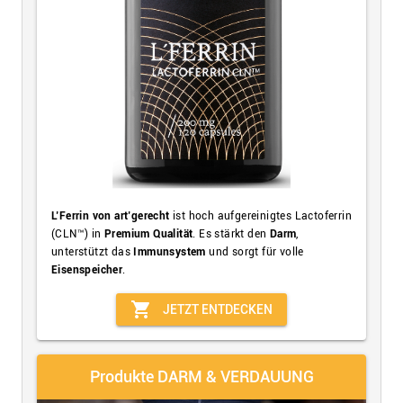
L’Ferrin von art’gerecht
ist hoch aufgereinigtes Lactoferrin
(CLN™) in
Premium Qualität
. Es stärkt den
Darm
,
unterstützt das
Immunsystem
und sorgt für volle
Eisenspeicher
.
shopping_cart
JETZT ENTDECKEN
Produkte DARM & VERDAUUNG