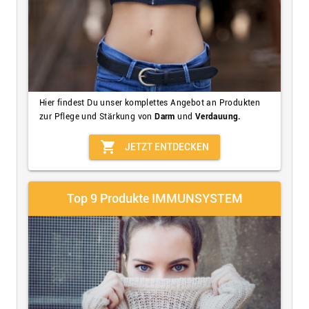
Hier findest Du unser komplettes Angebot an Produkten
zur Pflege und Stärkung von
Darm
und
Verdauung.
shopping_cart
JETZT ENTDECKEN
Top 9 Produkte IMMUNSYSTEM