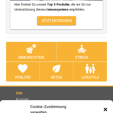
Hier findest Du unsere
Top 9 Produkte
, die wir Dir zur
Unterstützung Deines
Immunsystems
empfehlen.
JETZT ENTDECKEN
emoji_nature
self_improvement
IMMUNSYSTEM
STRESS
favorite
eco
family_restroom
VITALITÄT
DETOX
LIFESTYLE
Info
Kontakt
Partner
Cookie-Zustimmung
verwalten