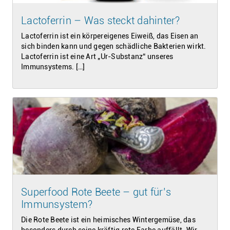
Lactoferrin – Was steckt dahinter?
Lactoferrin ist ein körpereigenes Eiweiß, das Eisen an
sich binden kann und gegen schädliche Bakterien wirkt.
Lactoferrin ist eine Art „Ur-Substanz“ unseres
Immunsystems. […]
Superfood Rote Beete – gut für’s
Immunsystem?
Die Rote Beete ist ein heimisches Wintergemüse, das
besonders durch seine kräftig rote Farbe auffällt. Wir