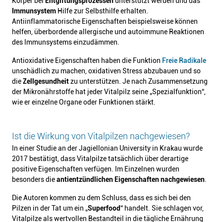
Körper bei
Entgiftungsprozessen
unterstützt werden und das
Immunsystem
Hilfe zur Selbsthilfe erhalten.
Antiinflammatorische Eigenschaften beispielsweise können
helfen, überbordende allergische und autoimmune Reaktionen
des Immunsystems einzudämmen.
Antioxidative Eigenschaften haben die Funktion
Freie Radikale
unschädlich zu machen, oxidativen Stress abzubauen und so
die
Zellgesundheit
zu unterstützen. Je nach Zusammensetzung
der Mikronährstoffe hat jeder Vitalpilz seine „Spezialfunktion“,
wie er einzelne Organe oder Funktionen stärkt.
Ist die Wirkung von Vitalpilzen nachgewiesen?
In einer Studie an der Jagiellonian University in Krakau wurde
2017 bestätigt, dass Vitalpilze tatsächlich über derartige
positive Eigenschaften verfügen. Im Einzelnen wurden
besonders die
antientzündlichen Eigenschaften nachgewiesen
.
Die Autoren kommen zu dem Schluss, dass es sich bei den
Pilzen in der Tat um ein „
Superfood
“ handelt. Sie schlagen vor,
Vitalpilze als wertvollen Bestandteil in die tägliche Ernährung