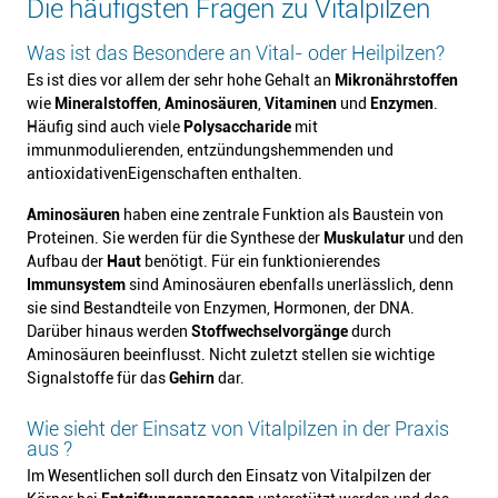
Die häufigsten Fragen zu Vitalpilzen
Was ist das Besondere an Vital- oder Heilpilzen?
Es ist dies vor allem der sehr hohe Gehalt an
Mikronährstoffen
wie
Mineralstoffen
,
Aminosäuren
,
Vitaminen
und
Enzymen
.
Häufig sind auch viele
Polysaccharide
mit
immunmodulierenden, entzündungshemmenden und
antioxidativen
Eigenschaften enthalten.
Aminosäuren
haben eine zentrale Funktion als Baustein von
Proteinen. Sie werden für die Synthese der
Muskulatur
und den
Aufbau der
Haut
benötigt. Für ein funktionierendes
Immunsystem
sind Aminosäuren ebenfalls unerlässlich, denn
sie sind Bestandteile von Enzymen, Hormonen, der DNA.
Darüber hinaus werden
Stoffwechselvorgänge
durch
Aminosäuren beeinflusst. Nicht zuletzt stellen sie wichtige
Signalstoffe für das
Gehirn
dar.
Wie sieht der Einsatz von Vitalpilzen in der Praxis
aus ?
Im Wesentlichen soll durch den Einsatz von Vitalpilzen der