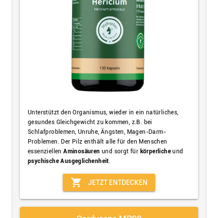
Unterstützt den Organismus, wieder in ein natürliches,
gesundes Gleichgewicht zu kommen, z.B. bei
Schlafproblemen, Unruhe, Ängsten, Magen-Darm-
Problemen. Der Pilz enthält alle für den Menschen
essenziellen
Aminosäuren
und sorgt für
körperliche
und
psychische Ausgeglichenheit
.
shopping_cart
JETZT ENTDECKEN