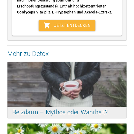
nach hoher Belastung (
Burnout
und
Erschöpfungszustände
). Enthält hochkonzentrierten
Cordyceps
Vitalpilz,
L-Tryptophan
und
Acerola
-Extrakt.
shopping_cart
JETZT ENTDECKEN
Mehr zu Detox
Reizdarm – Mythos oder Wahrheit?