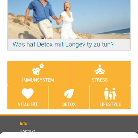
Was hat Detox mit Longevity zu tun?
emoji_nature
self_improvement
IMMUNSYSTEM
STRESS
favorite
eco
family_restroom
VITALITÄT
DETOX
LIFESTYLE
Info
Kontakt