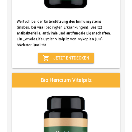
Wertvoll bei der
Unterstützung des Immunsystems
(insbes. bei viral bedingten Erkrankungen). Besitzt
antibakterielle, antivirale
und
antifungale Eigenschaften
.
Ein „Whole Life Cycle“ Vitalpilz von Mykoplan (CH)
höchster Qualität.
shopping_cart
JETZT ENTDECKEN
Bio Hericium Vitalpilz