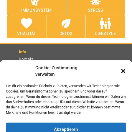
IMMUNSYSTEM
STRESS
favorite
eco
family_restroom
VITALITÄT
DETOX
LIFESTYLE
Info
Kontakt
Partner
Cookie-Zustimmung
verwalten
Rechtliches
Impressum
Um dir ein optimales Erlebnis zu bieten, verwenden wir Technologien wie
AGBs
Cookies, um Geräteinformationen zu speichern und/oder darauf
zuzugreifen. Wenn du diesen Technologien zustimmst, können wir Daten wie
Datenschutz / Disclaimer
das Surfverhalten oder eindeutige IDs auf dieser Website verarbeiten. Wenn
Versand- und Zahlungsbedingungen
du deine Zustimmung nicht erteilst oder zurückziehst, können bestimmte
Merkmale und Funktionen beeinträchtigt werden.
Verbinden Sie sich mit uns!
Akzeptieren