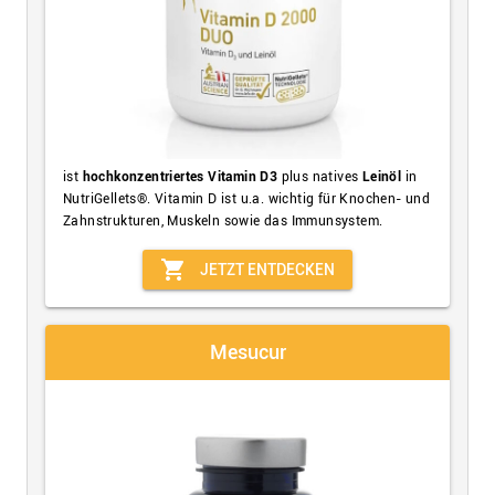
ist
h
ochkonzentriertes
Vitamin D3
plus natives
Leinöl
in
NutriGellets®. Vitamin D ist u.a. wichtig für Knochen- und
Zahnstrukturen, Muskeln sowie das Immunsystem.
shopping_cart
JETZT ENTDECKEN
Mesucur