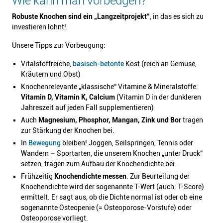
Wie kann man vorbeugen?
Robuste Knochen sind ein „Langzeitprojekt“
, in das es sich zu
investieren lohnt!
Unsere Tipps zur Vorbeugung:
Vitalstoffreiche,
basisch-betonte
Kost (reich an Gemüse,
Kräutern und Obst)
Knochenrelevante „klassische“ Vitamine & Mineralstoffe:
Vitamin D, Vitamin K, Calcium
(Vitamin D in der dunkleren
Jahreszeit auf jeden Fall supplementieren)
Auch
Magnesium, Phosphor, Mangan, Zink und Bor
tragen
zur Stärkung der Knochen bei.
In
Bewegung
bleiben! Joggen, Seilspringen, Tennis oder
Wandern – Sportarten, die unserem Knochen „unter Druck“
setzen, tragen zum Aufbau der Knochendichte bei.
Frühzeitig
Knochendichte messen
. Zur Beurteilung der
Knochendichte wird der sogenannte T-Wert (auch: T-Score)
ermittelt. Er sagt aus, ob die Dichte normal ist oder ob eine
sogenannte Osteopenie (= Osteoporose-Vorstufe) oder
Osteoporose vorliegt.