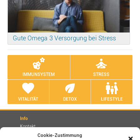
Gute Omega 3 Versorgung bei Stress
emoji_nature
self_improvement
IMMUNSYSTEM
STRESS
favorite
eco
family_restroom
VITALITÄT
DETOX
LIFESTYLE
Info
Kontakt
Partner
Cookie-Zustimmung