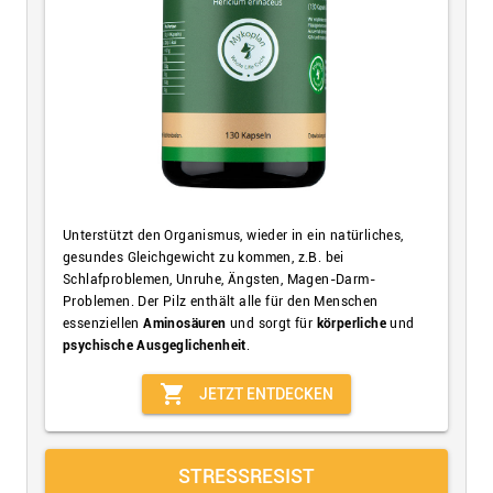
Unterstützt den Organismus, wieder in ein natürliches,
gesundes Gleichgewicht zu kommen, z.B. bei
Schlafproblemen, Unruhe, Ängsten, Magen-Darm-
Problemen. Der Pilz enthält alle für den Menschen
essenziellen
Aminosäuren
und sorgt für
körperliche
und
psychische Ausgeglichenheit
.
shopping_cart
JETZT ENTDECKEN
STRESSRESIST