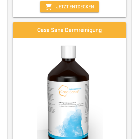
shopping_cart
JETZT ENTDECKEN
Casa Sana Darmreinigung