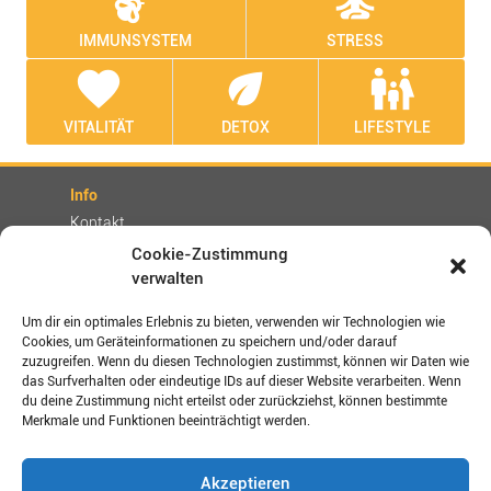
emoji_nature
self_improvement
IMMUNSYSTEM
STRESS
favorite
eco
family_restroom
VITALITÄT
DETOX
LIFESTYLE
Info
Kontakt
Partner
Cookie-Zustimmung
verwalten
Rechtliches
Impressum
Um dir ein optimales Erlebnis zu bieten, verwenden wir Technologien wie
AGBs
Cookies, um Geräteinformationen zu speichern und/oder darauf
zuzugreifen. Wenn du diesen Technologien zustimmst, können wir Daten wie
Datenschutz / Disclaimer
das Surfverhalten oder eindeutige IDs auf dieser Website verarbeiten. Wenn
Versand- und Zahlungsbedingungen
du deine Zustimmung nicht erteilst oder zurückziehst, können bestimmte
Merkmale und Funktionen beeinträchtigt werden.
Verbinden Sie sich mit uns!
Akzeptieren