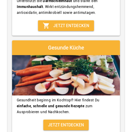
Unterstützt die
Darmschleimhaut
und stärkt den
Immunhaushalt
. Wirkt entzündungshemmend,
antioxidativ, antimikrobiell sowie antimutagen.
shopping_cart
JETZT ENTDECKEN
Gesunde Küche
Gesundheit beginng im Kochtopf! Hier findest Du
einfache, schnelle und gesunde Rezepte
zum
Ausprobieren und Nachkochen.
JETZT ENTDECKEN