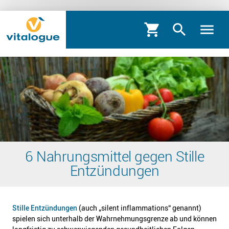
shopping_cart
search
menu
6 Nahrungsmittel gegen Stille
Entzündungen
Stille Entzündungen
(auch „silent inflammations“ genannt)
spielen sich unterhalb der Wahrnehmungsgrenze ab und können