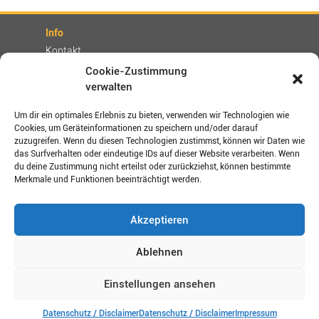
Info
Kontakt
Partner
Cookie-Zustimmung
verwalten
Rechtliches
Impressum
Um dir ein optimales Erlebnis zu bieten, verwenden wir Technologien wie
AGBs
Cookies, um Geräteinformationen zu speichern und/oder darauf
zuzugreifen. Wenn du diesen Technologien zustimmst, können wir Daten wie
Datenschutz / Disclaimer
das Surfverhalten oder eindeutige IDs auf dieser Website verarbeiten. Wenn
Versand- und Zahlungsbedingungen
du deine Zustimmung nicht erteilst oder zurückziehst, können bestimmte
Merkmale und Funktionen beeinträchtigt werden.
Verbinden Sie sich mit uns!
Akzeptieren
Shop-Bewertungen
Ablehnen
Einstellungen ansehen
Copyright © 2026 by vitalogue. Alle Rechte vorbehalten.
Datenschutz / Disclaimer
Datenschutz / Disclaimer
Impressum