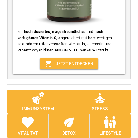
ein
hoch dosiertes, magenfreundliches
und
hoch
verfügbares Vitamin C
, angereichert mit hochwertigen
sekundären Pflanzenstoffen wie Rutin, Quercetin und
Proanthocyanidinen aus OPC-Traubenkern-Extrakt.
shopping_cart
JETZT ENTDECKEN
emoji_nature
self_improvement
IMMUNSYSTEM
STRESS
favorite
eco
family_restroom
VITALITÄT
DETOX
LIFESTYLE