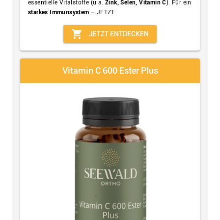
essentielle Vitalstoffe (u.a.
Zink, Selen, Vitamin C
). Für ein
starkes Immunsystem
– JETZT.
shopping_cart
JETZT ENTDECKEN
Vitamin C 600 Ester Plus