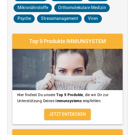
Mikronährstoffe
Orthomolekulare Medizin
Psyche
Stressmanagement
Viren
Top 9 Produkte IMMUNSYSTEM
Hier findest Du unsere
Top 9 Produkte
, die wir Dir zur
Unterstützung Deines
Immunsystems
empfehlen.
JETZT ENTDECKEN