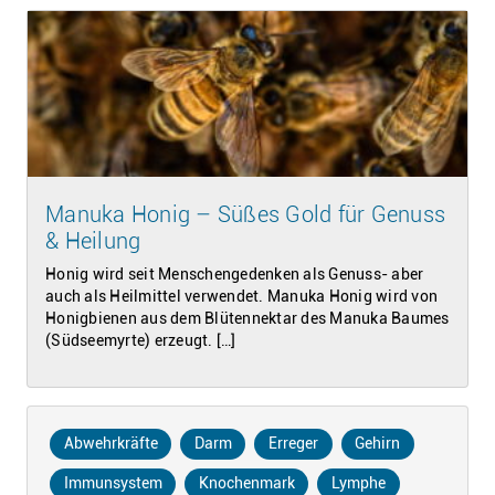
Manuka Honig – Süßes Gold für Genuss
& Heilung
Honig wird seit Menschengedenken als Genuss- aber
auch als Heilmittel verwendet. Manuka Honig wird von
Honigbienen aus dem Blütennektar des Manuka Baumes
(Südseemyrte) erzeugt. […]
Abwehrkräfte
Darm
Erreger
Gehirn
Immunsystem
Knochenmark
Lymphe