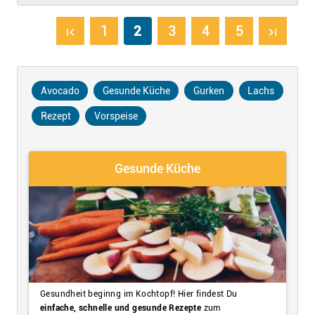
1
2
3
4
5
first_page
last_page
Avocado
Gesunde Küche
Gurken
Lachs
Rezept
Vorspeise
Gesunde Küche
Gesundheit beginng im Kochtopf! Hier findest Du
einfache, schnelle und gesunde Rezepte
zum