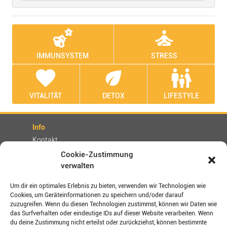
emoji_nature
self_improvement
IMMUNSYSTEM
STRESS
favorite
eco
family_restroom
VITALITÄT
DETOX
LIFESTYLE
Info
Kontakt
Partner
Cookie-Zustimmung
verwalten
Rechtliches
Impressum
Um dir ein optimales Erlebnis zu bieten, verwenden wir Technologien wie
AGBs
Cookies, um Geräteinformationen zu speichern und/oder darauf
zuzugreifen. Wenn du diesen Technologien zustimmst, können wir Daten wie
Datenschutz / Disclaimer
das Surfverhalten oder eindeutige IDs auf dieser Website verarbeiten. Wenn
Versand- und Zahlungsbedingungen
du deine Zustimmung nicht erteilst oder zurückziehst, können bestimmte